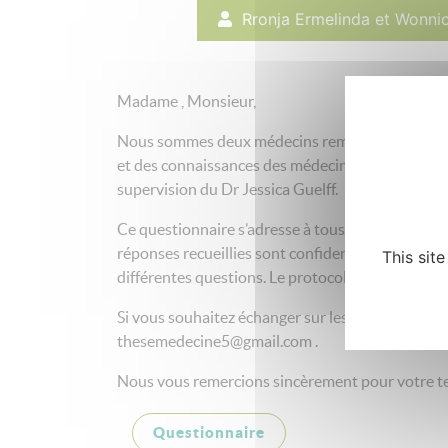
Rronja Ermelinda et Wonni
Madame , Monsieur,
Nous sommes deux médecins remplaçants en médecin
et des connaissances des médecins généralistes su
supervision du Dr Jessica Guelff.
Ce questionnaire s’adresse à tous les internes 
réponses recueillies sont confidentielles et utilis
This sit
différentes questions. Le protocole de cette étu
Si vous souhaitez échanger sur les différentes qu
thesemedecine5@gmail.com .
Nous vous remercions sincèrement pour votre te
Questionnaire