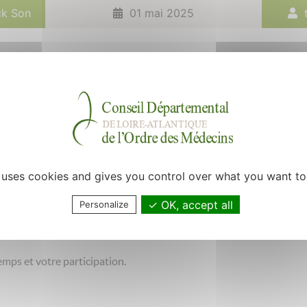
ck Son
01 mai 2025
e générale et nous vous sollicitons dans le cadre de notre thèse 
r les différents types d’orientations sexuelles et les problématiqu
en médecine générale, médecins remplaçants et médecins généralis
ées dans le cadre stricte de l'étude. Vous trouverez à la fin de ce q
e uses cookies and gives you control over what you want to
de a été approuvé par le Comité d’éthique du Centre Hospitalier d
OK, accept all
Personalize
estions ou connaître les résultats de l'étude vous pouvez faire vot
mps et votre participation.