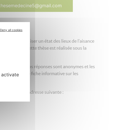
thesemedecine5@gmail.com
Deny all cookies
visant à réaliser un état des lieux de l'aisance
es du genre. Cette thèse est réalisée sous la
tes de France. Vos réponses sont anonymes et les
uestionnaire,une fiche informative sur les
 activate
u Mans.
re demande à l’adresse suivante :