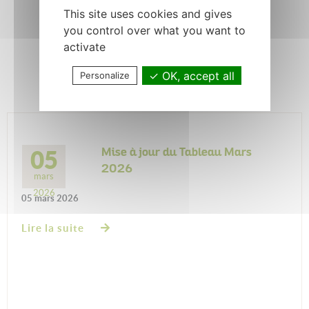
Avril 2026
This site uses cookies and gives
02 avril 2026
you control over what you want to
activate
OK, accept all
Lire la suite
Personalize
05
Mise à jour du Tableau Mars
2026
mars
2026
05 mars 2026
Lire la suite