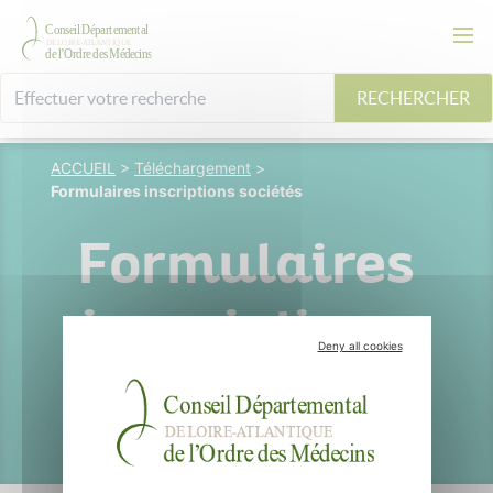
RECHERCHER
ACCUEIL
>
Téléchargement
>
Formulaires inscriptions sociétés
Formulaires
inscriptions
Deny all cookies
sociétés