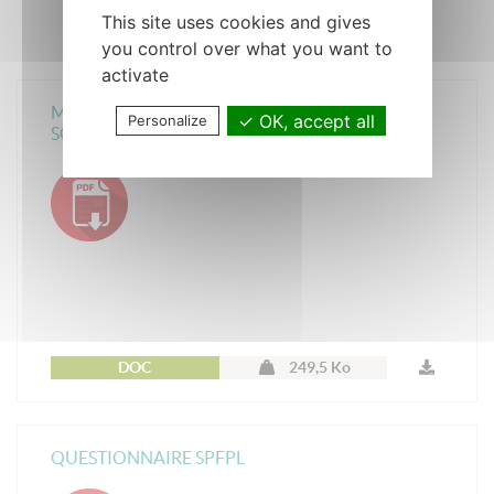
This site uses cookies and gives
you control over what you want to
activate
MODELE FORMULAIRE D'INSCRIPTION SEL et
OK, accept all
Personalize
SCP
DOC
249,5 Ko
QUESTIONNAIRE SPFPL