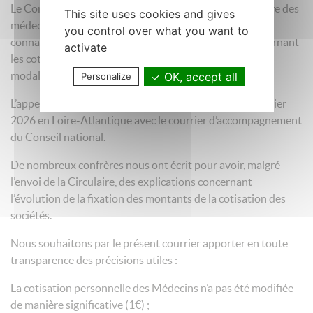
Le Conseil départemental de Loire-Atlantique de l’Ordre des
This site uses cookies and gives
médecins réuni en plénière le 05 mars 2026 a pris
you control over what you want to
connaissance de la circulaire du Conseil National concernant
activate
les cotisations ordinales 2026 et la modification des
modalités de fixation des cotisations des sociétés.
OK, accept all
Personalize
L’appel à cotisations des sociétés a été envoyé le 12 février
2026 en Loire-Atlantique avec le courrier d’accompagnement
du Conseil national.
De nombreux confrères nous ont écrit pour avoir, malgré
l’envoi de la Circulaire, des explications concernant
l’évolution de la fixation des montants de la cotisation des
sociétés.
Nous souhaitons par le présent courrier apporter en toute
transparence des précisions utiles :
La cotisation personnelle des Médecins n’a pas été modifiée
de manière significative (1€) ;