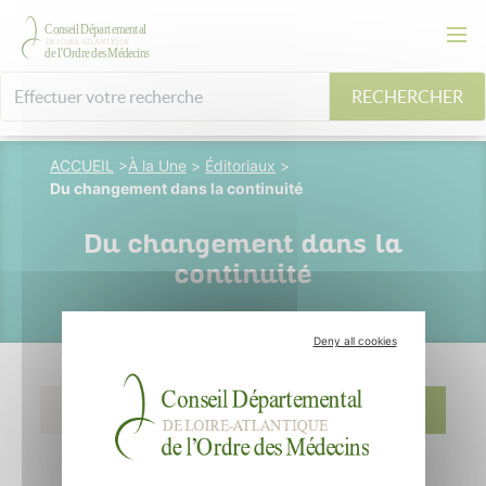
RECHERCHER
ACCUEIL
>
À la Une
>
Éditoriaux
>
Du changement dans la continuité
Du changement dans la
continuité
Deny all cookies
18 février 2018
V. Pluvinage