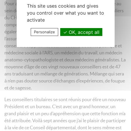
Pour autant le renouvellement est de mise avec l’arrivée au
This site uses cookies and gives
sein des titulaires du Conseil de deux praticiens hospitaliers
you control over what you want to
du CHU qui viennent étoffer cette équipe maintenant
activate
composée de quatre médecins hospitaliers ; arrivée
également d’un médecin conseil au service médical de
OK, accept all
Personalize
l’assurance maladie de Nantes. Parmi les nouveaux
conseillers suppléants, deux médecins de santé publique et
médecine sociale à l’ARS, un médecin du travail, un médecin
anatomo-cytopathologiste et deux médecins généralistes. La
moyenne d’âge de ces vingt nouveaux conseillers est de 47
ans traduisant un mélange de générations. Mélange qui sera
à n’en pas douter source d’échanges d’expériences, de fougue
et de sagesse.
Les conseillers titulaires se sont réunis pour élire un nouveau
Président et un bureau. C’est avec un grand honneur, un
grand plaisir et un peu d’appréhension que cette fonction m’a
été attribuée. Voilà sept années que j’ai le plaisir de participer
à la vie de ce Conseil départemental, dont le sens même est