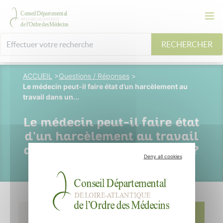
RECHERCHER
ACCUEIL
>
Questions / Réponses
>
Le médecin peut-il faire état d’un harcèlement au
travail dans un...
Le médecin peut-il faire état
d’un harcèlement au travail
dans un certificat médical ?
Deny all cookies
14 février 2017
c. Josse