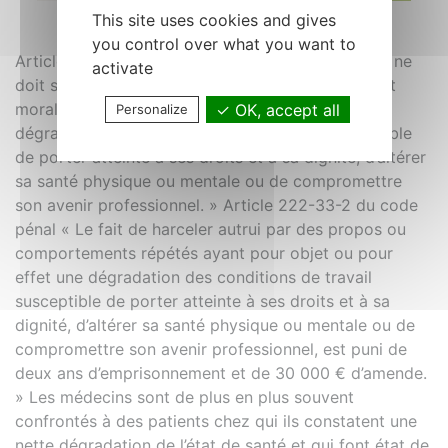
This site uses cookies and gives
you control over what you want to
Article L1152-1 du code du travail « Aucun salarié ne
activate
doit subir les agissements répétés de harcèlement
moral qui ont pour objet ou pour effet une
OK, accept all
Personalize
dégradation de ses conditions de travail susceptible
de porter atteinte à ses droits et à sa dignité, d’altérer
sa santé physique ou mentale ou de compromettre
son avenir professionnel. » Article 222-33-2 du code
pénal « Le fait de harceler autrui par des propos ou
comportements répétés ayant pour objet ou pour
effet une dégradation des conditions de travail
susceptible de porter atteinte à ses droits et à sa
dignité, d’altérer sa santé physique ou mentale ou de
compromettre son avenir professionnel, est puni de
deux ans d’emprisonnement et de 30 000 € d’amende.
» Les médecins sont de plus en plus souvent
confrontés à des patients chez qui ils constatent une
nette dégradation de l’état de santé et qui font état de