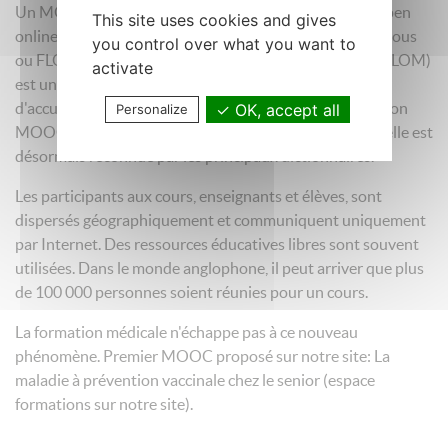
Un MOOC (acronyme formé des initiales de massive open
This site uses cookies and gives
online course, en français formation en ligne ouverte à tous
you control over what you want to
ou FLOT, ou encore cours en ligne ouvert et massif ou CLOM)
activate
est un type ouvert de formation à distance capable
d'accueillir un grand nombre de participants. L'appellation
OK, accept all
Personalize
MOOC est passée dans le langage courant en France ; elle est
désormais reconnue par les principaux dictionnaires.
Les participants aux cours, enseignants et élèves, sont
dispersés géographiquement et communiquent uniquement
par Internet. Des ressources éducatives libres sont souvent
utilisées. Dans le monde anglophone, il peut arriver que plus
de 100 000 personnes soient réunies pour un cours.
La formation médicale n'échappe pas à ce nouveau
phénomène. Premier MOOC proposé sur notre site: La
maladie à prévention vaccinale chez le senior (espace
formations sur notre site).