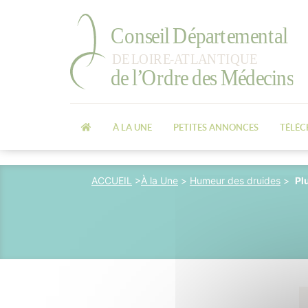
À LA UNE
PETITES ANNONCES
TÉLÉ
ACCUEIL
>
À la Une
>
Humeur des druides
>
Pl