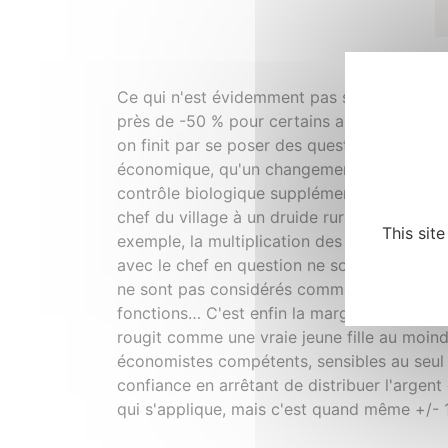
Ce qui n'est évidemment pas sans faire peu
près de -50 % pour certains antibiotiques i
on finit par se poser des questions. En tout 
économique, qu'un changement de marque de 
contrôle biologique supplémentaire (nettem
chef du village à un druide rural, selon que
This sit
exemple, la multiplication des ronds-points h
avec le chef en question ne sont pas innocen
ne sont pas considérés comme des pauvres ! A
fonctions… C'est enfin la marge que l'on so
rougit comme une vraie jeune fille au moindr
économistes compétents, sensibles au seul i
confiance en arrêtant de distribuer l'argent
qui s'applique, mais c'est quand même +/- 