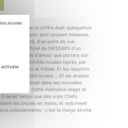
Deny all cookies
hypothèse que le chiffre était quelquefois
différences de prix sont souvent mineures,
Il est incohérent, d'un point de vue
le conseil officiel de l’AFSSAPS d'un
dulation de côte d'amour que portera son
ode des collectivités locales (après, par
 activate
tidisciplinaire et tribale. Et les rapports
ssion des impôts locaux ... Et les druides
cherche à s'exploser dans ses nouvelles
 en dessous. Cette institution réagit et
. Il serait temps que des vrais Chefs,
rennent les choses en mains, et redonnent
ons présidentielles : c'est la marge étroite