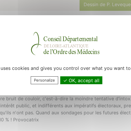
Dessin de P. Leveque
r pour certains produits (et récemment a même été émise l'
njectables) ! Et quand on se rend compte, en plus, que les 
cas, il serait souhaitable de revoir toute la réglementation. 
lévothyroxine (quelques centimes d’euro) se traduise par 
ent plus cher) deux mois plus tard. C'est également la mo
 ce dernier acceptera ou non de jouer au nouveau jeu à la m
e uses cookies and gives you control over what you want to
ors de prix), à savoir la création d'une maison druidique mul
ts car, attention, il est également le président de la commi
OK, accept all
Personalize
lors si, en plus, le chef est un tout récent retraité, qui 
uhaiterait à la Bourse… actuellement, franchement nettement
e bruit de couloir, c'est-à-dire la moindre tentative d’intox
ntérêt public, et indifférents aux impératifs électoraux, p
 qu'ils n'ont pas. Quand aux sondages pour les futures électi
10 % ! Provocatrix