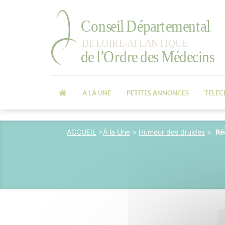
À LA UNE
PETITES ANNONCES
TÉLÉ
ACCUEIL
>
À la Une
>
Humeur des druides
>
Ré