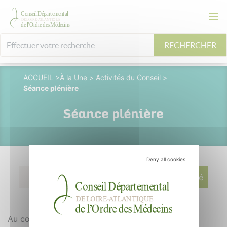
RECHERCHER
ACCUEIL
>
À la Une
>
Activités du Conseil
>
Séance plénière
Séance plénière
Deny all cookies
02 avril 2015
M. Longuespé
Au cours du mois de mars 2015, le Conseil