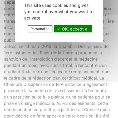
départemental a étudié 291 contrats, dont 220
This site uses cookies and gives
contrats de remplacement. Trois affaires disciplinaires
you control over what you want to
ont été évoquées lors de cette séance. Le Conseil a
activate
transmis les plaintes à la Chambre Disciplinaire de 1ère
instance des Pays-de-la-Loire en s’y associant pour
OK, accept all
Personalize
non respect du devoir confraternel pour l’une et pour
publicité et exercice « commercial » pour les deux
autres. Le 13 mars 2015, la Chambre Disciplinaire de
1ère instance des Pays-de-la-Loire a prononcé la
sanction de l’interdiction d’exercer la médecine
pendant un mois, avec sursis total, à l’encontre d’un
étudiant titulaire d’une licence de remplacement, dans
le cadre de la rédaction d’un certificat médical. La
Chambre Disciplinaire de 1ère instance a également
prononcé la sanction de l’avertissement à l’encontre
d’un praticien suite à la plainte d’une patiente pour sa
prise en charge médicale. Au vu des éléments, cette
condamnation ne paraît pas justifiée au Conseil qui a
donc décidé de faire appel de cette décision. Il a été