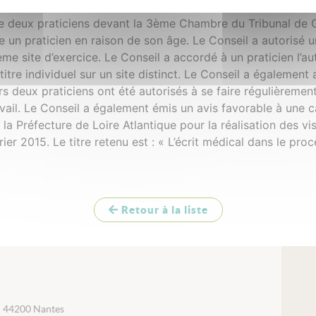
diation (pour charlatanisme). Le Parquet du Tribunal de Gr
 deux praticiens devant la 3ème Chambre du Tribunal de Gr
 un praticien en raison de son âge. Le Conseil a autorisé u
ième site d’exercice. Le Conseil a accordé à un praticien l’a
 titre individuel sur un site distinct. Le Conseil a également
urs deux praticiens ont été autorisés à se faire régulièreme
vail. Le Conseil a également émis un avis favorable à une 
la Préfecture de Loire Atlantique pour la réalisation des v
ier 2015. Le titre retenu est : « L’écrit médical dans le proc
Retour à la liste
i 44200 Nantes