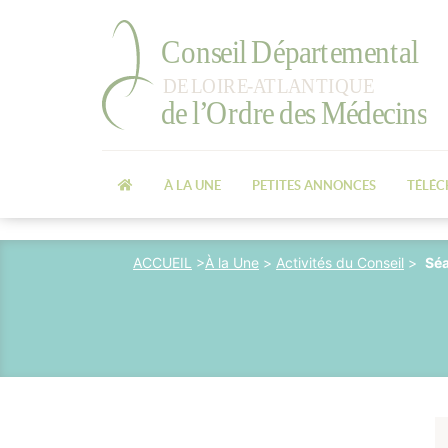
À LA UNE
PETITES ANNONCES
TÉLÉ
ACCUEIL
>
À la Une
>
Activités du Conseil
>
Séa