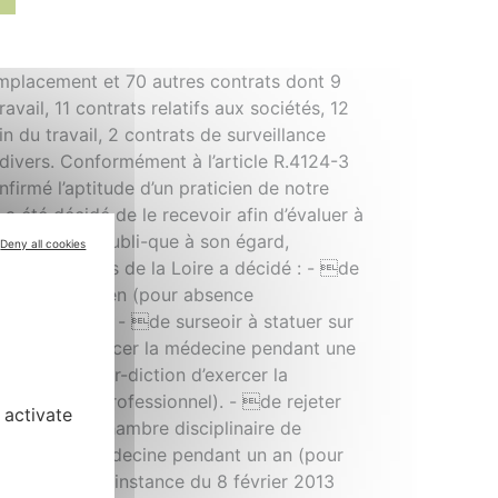
emplacement et 70 autres contrats dont 9
avail, 11 contrats relatifs aux sociétés, 12
n du travail, 2 contrats de surveillance
divers. Conformément à l’article R.4124-3
firmé l’aptitude d’un praticien de notre
 a été décidé de le recevoir afin d’évaluer à
e de la santé publi-que à son égard,
Deny all cookies
ance des Pays de la Loire a décidé : - de
d d’un praticien (pour absence
ette décision. - de surseoir à statuer sur
er-diction d’exercer la médecine pendant une
ion de l’inter-diction d’exercer la
t du secret professionnel). - de rejeter
 activate
ision de la Chambre disciplinaire de
d’exercer la médecine pendant un an (pour
re de première instance du 8 février 2013