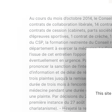
Au cours du mois d’octobre 2014, le Consei
contrats de collaboration libérale, 14 contra
contrats de cession (cabinets, parts société
d’épreuves sportives, 1 contrat de crèche,
du CSP, la formation restreinte du Conseil r
département à exercer la médecine. Le Conseil
l’issue de cet entretien l’opportunité de so
éventuellement en urgence. Par décisions d
prononcer la sanction de l’interdiction d’e
d’information et de délai de réflexion en ma
trois plaintes jusqu’à la remise d’un rappor
durée de trois mois à l’encontre d’un pratic
médecine pendant une durée de huit jours av
This sit
une plainte. Par décisions du 23 octobre 20
première instance du 27 août 2013 et a pron
charlatanisme). - rejeté la requête d’un pr