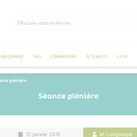
CHARGEMENT
FAQ
FORMATIONS
ACTUALITÉ
L.O.M
nce plénière
Séance plénière
12 janvier 2015
M. Longuespé