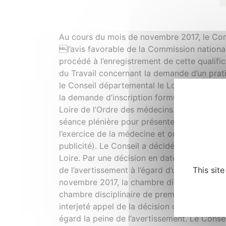
Au cours du mois de novembre 2017, le Cons
l’avis favorable de la Commission nationa
procédé à l’enregistrement de cette qualifi
du Travail concernant la demande d’un pratici
le Conseil départemental le Loire-Atlantiqu
la demande d’inscription formulée par un mé
Loire de l’Ordre des médecins. Puis, confor
séance plénière pour présenter ses observa
l’exercice de la médecine et ont décidé de r
publicité). Le Conseil a décidé de porter p
Loire. Par une décision en date du 21 novem
This sit
de l’avertissement à l’égard d’un praticien p
novembre 2017, la chambre disciplinaire nat
chambre disciplinaire de première instance 
interjeté appel de la décision de la chambr
égard la peine de l’avertissement. Le Conse