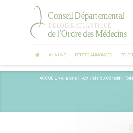
À LA UNE
PETITES ANNONCES
TÉLÉ
ACCUEIL
>
À la Une
>
Activités du Conseil
>
Séa