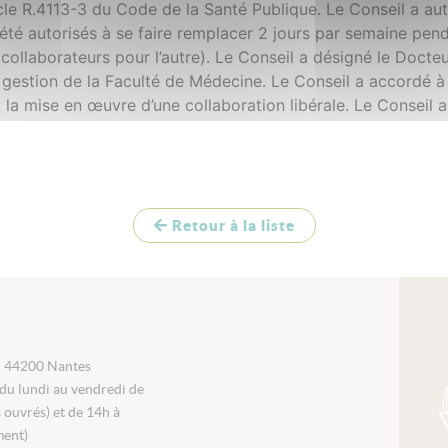
le R.4113-3 du Code de la Santé Publique. Le Conseil a auto
 été autorisés à se faire remplacer 2 jours par semaine pen
x collaborateurs pour l’autre). Le Conseil a désigné le Doc
estion de la Faculté de Médecine. Le Conseil a accordé à u
 la mise en œuvre d’une collaboration libérale. Le Conseil 
Retour à la liste
i 44200 Nantes
du lundi au vendredi de
s ouvrés) et de 14h à
ment)