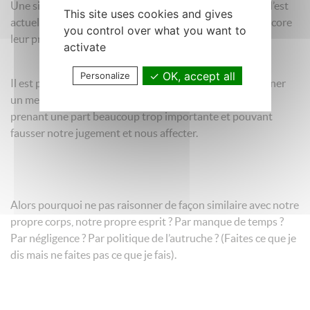
Une situation qui devrait être plus fréquente qu’elle ne l’est
This site uses cookies and gives
actuellement puisque bon nombre de médecins sont encore
you control over what you want to
leur propre médecin traitant.
activate
OK, accept all
Personalize
Il est pourtant acquis qu’il nous est bien difficile de soigner
un membre de notre propre famille, l’aspect émotionnel
prenant une part beaucoup trop importante et pouvant
fausser notre jugement et nous affecter.
Alors pourquoi ne pas raisonner de façon similaire avec notre
propre corps, notre propre esprit ? Par manque de temps ?
Par négligence ? Par politique de l’autruche ? (Faites ce que je
dis mais ne faites pas ce que je fais).