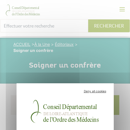
RECHERCHER
ACCUEIL
>
À la Une
>
Éditoriaux
>
Soigner un confrère
Soigner un confrère
Deny all cookies
17 février 2022
Dr Vincent
Pluvinage