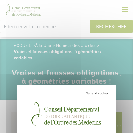
RECHERCHER
ACCUEIL
>
À la Une
>
Humeur des druides
>
Vraies et fausses obligations, à géométries
variables !
Vraies et fausses obligations,
à géométries variables !
Deny all cookies
22 juin 2016
Écrit par M.
Chupin - Dessin de
P. Leveque