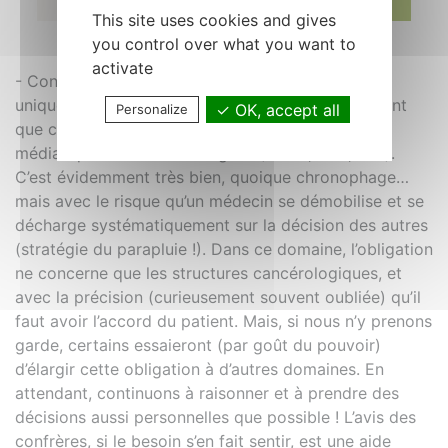
This site uses cookies and gives
you control over what you want to
activate
- Conseillée en général, oui… mais obligatoire
uniquement dans un champ beaucoup plus restreint
OK, accept all
Personalize
que ce qu’on voudrait nous faire croire : la très
médiatique médecine collégiale (staffs, RCP, etc.).
C’est évidemment très bien, quoique chronophage…
mais avec le risque qu’un médecin se démobilise et se
décharge systématiquement sur la décision des autres
(stratégie du parapluie !). Dans ce domaine, l’obligation
ne concerne que les structures cancérologiques, et
avec la précision (curieusement souvent oubliée) qu’il
faut avoir l’accord du patient. Mais, si nous n’y prenons
garde, certains essaieront (par goût du pouvoir)
d’élargir cette obligation à d’autres domaines. En
attendant, continuons à raisonner et à prendre des
décisions aussi personnelles que possible ! L’avis des
confrères, si le besoin s’en fait sentir, est une aide