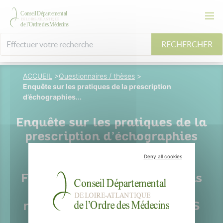
RECHERCHER
ACCUEIL
>
Questionnaires / thèses
>
Enquête sur les pratiques de la prescription
d’échographies...
Enquête sur les pratiques de la
prescription d’échographies
thyroïdiennes par les
Deny all cookies
médecins généralistes de
France métropolitaine depuis
les nouvelles
recommandations de la HAS
de septembre 2021.