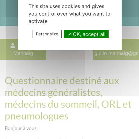
This site uses cookies and gives
(SAOS)
you control over what you want to
activate
OK, accept all
Personalize
GUILLO
22 janvier 2024
Mannaïg
guillo.mannaig@gm
Questionnaire destiné aux
médecins généralistes,
médecins du sommeil, ORL et
pneumologues
Bonjour à vous,