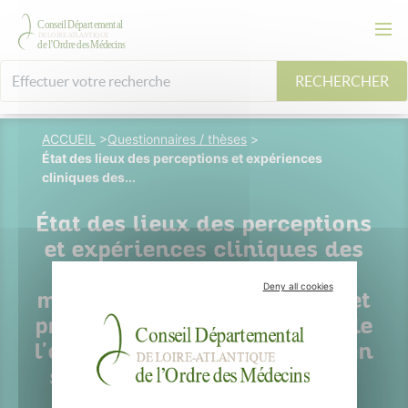
RECHERCHER
ACCUEIL
>
Questionnaires / thèses
>
État des lieux des perceptions et expériences
cliniques des...
État des lieux des perceptions
et expériences cliniques des
médecins généralistes,
Deny all cookies
médecins du sommeil, ORL et
pneumologues sur la place de
l'orthophonie dans la prise en
soin du syndrome d'apnées
obstructives du sommeil