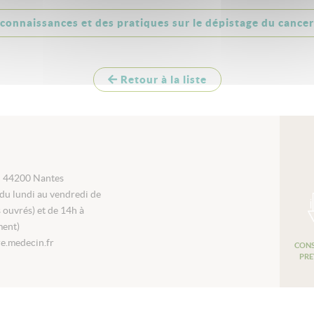
 connaissances et des pratiques sur le dépistage du cance
Retour à la liste
i 44200 Nantes
du lundi au vendredi de
s ouvrés) et de 14h à
ment)
e.medecin.fr
CONS
PRE