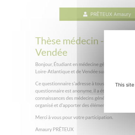
PRÊTEUX Amaury
Thèse médecin - à desti
Vendée
Bonjour, Étudiant en médecine générale à l'univer
Loire-Atlantique et de Vendée sur le dépistage d
Ce questionnaire s'adresse à tous les médecins g
This sit
questionnaire est anonyme, il a été élaboré dans u
connaissances des médecins généralistes chez un
organisé et d'apporter des éléments pour propos
Merci à vous pour votre participation.
Amaury PRÊTEUX