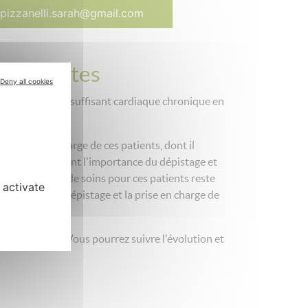
pizzanelli.sarah@gmail.com
énéralistes
Deny all cookies
artiale chez l'insuffisant cardiaque chronique en
la prise en charge de ces patients, dont il
2023) soulignent l'importance du dépistage et
ion du parcours de soins pour ces patients reste
 activate
concernant le dépistage et la prise en charge de
nt anonymes. Vous pourrez suivre l'évolution et