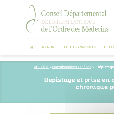
À LA UNE
PETITES ANNONCES
TÉLÉ
ACCUEIL
>
Questionnaires / thèses
>
Dépistage 
Dépistage et prise en 
chronique p