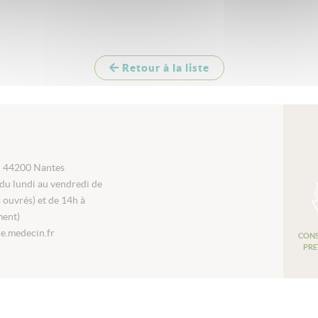
Retour à la liste
i 44200 Nantes
du lundi au vendredi de
s ouvrés) et de 14h à
ment)
e.medecin.fr
CONS
PRE