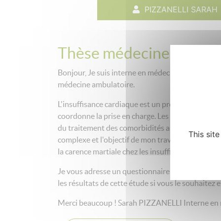
PIZZANELLI SARAH
Thèse médecine - quest
Bonjour, Je suis interne en médecine générale et 
médecine ambulatoire.
L'insuffisance cardiaque est un problème de santé
coordonne la prise en charge. Les dernières re
du traitement des comorbidités associées à l'insu
This sit
complexe et l'objectif de mon travail de thèse es
la carence martiale chez les insuffisants cardiaq
Je vous adresse un questionnaire qui comporte 1
les résultats de cette étude si vous le souhaitez 
Merci beaucoup ! Sarah PIZZANELLI Interne en 