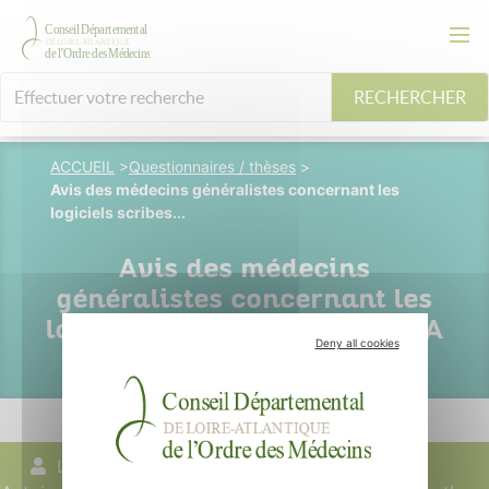
RECHERCHER
ACCUEIL
>
Questionnaires / thèses
>
Avis des médecins généralistes concernant les
logiciels scribes...
Avis des médecins
généralistes concernant les
logiciels scribes utilisant l'IA
Deny all cookies
Landreau
01 février 2025