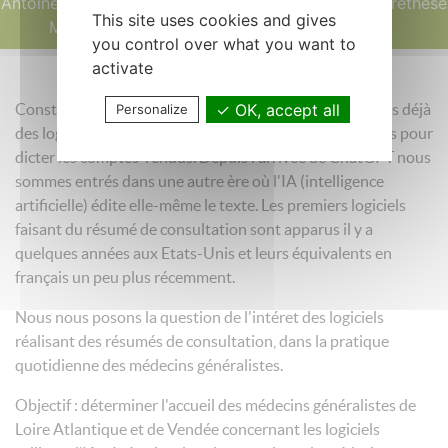
Antoine et Leprince
questionnairethese
This site uses cookies and gives
Marion
you control over what you want to
activate
OK, accept all
Constat : Dans le domaine de la santé, nous connaissons déjà
Personalize
des logiciels "scribes" (qui écrivent à notre place) utilisés pour
dicter les comptes-rendus. Depuis l'arrivée de ChatGPT nous
sommes entrés dans une autre ère où l'IA (intelligence
artificielle) édite elle-même le texte. Les premiers logiciels
faisant du résumé de consultation sont apparus il y a
quelques années aux Etats-Unis et leurs équivalents en
français un peu plus récemment.
Nous nous posons la question de l'intéret des logiciels
réalisant des résumés de consultation, dans la pratique
quotidienne des médecins généralistes.
Objectif : déterminer l'accueil des médecins généralistes de
Loire Atlantique et de Vendée concernant les logiciels