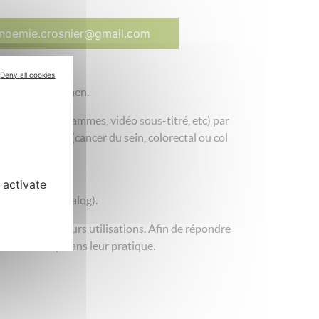
noemie.crosnier@gmail.com
Deny all cookies
niversité de Caen.
fié avec pictogrammes, vidéo sous-titré, etc) par
ges organisés (cancer du sein, colorectal ou col
 activate
form?usp=dialog).
 les freins à leurs utilisations. Afin de répondre
 de handicap dans leur pratique.