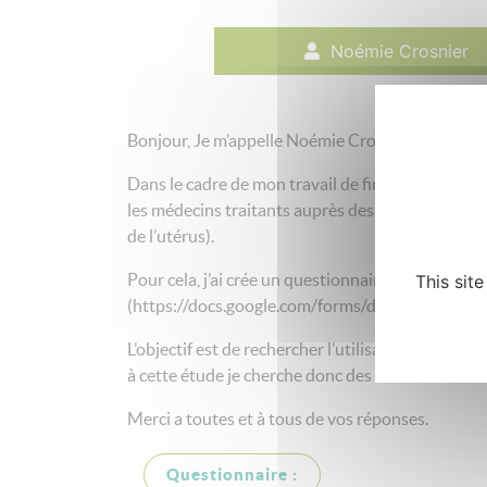
Noémie Crosnier
Bonjour, Je m’appelle Noémie Crosnier et je sui
Dans le cadre de mon travail de fin d’étude je ch
les médecins traitants auprès des personnes en si
de l’utérus).
Pour cela, j’ai crée un questionnaire via Google
This sit
(https://docs.google.com/forms/d/e/1FAIp
L’objectif est de rechercher l’utilisation ou non 
à cette étude je cherche donc des médecins trait
Merci a toutes et à tous de vos réponses.
Questionnaire :