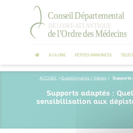
À LA UNE
PETITES ANNONCES
TÉLÉ
ACCUEIL
>
Questionnaires / thèses
>
Supports a
Supports adaptés : Quel
sensibilisation aux dépis