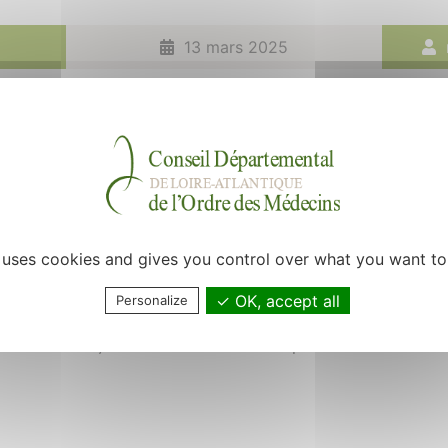
13 mars 2025
s en 2eme année de Master Management des Activités de Santé à l’u
erche à étudier l’utilisation des supports adaptés (document simpli
tuation de handicap dans le cadre de la sensibilisation aux dépista
Form
e uses cookies and gives you control over what you want to
QLScMw0nHyVr_pcV8orq6Ln7ln1MmaOFGjqp55AF23FRzfXvqJQ/view
OK, accept all
Personalize
dans la pratique des médecins traitants mais également les apports et
ants étant ou ayant été en contact avec des personnes en situation