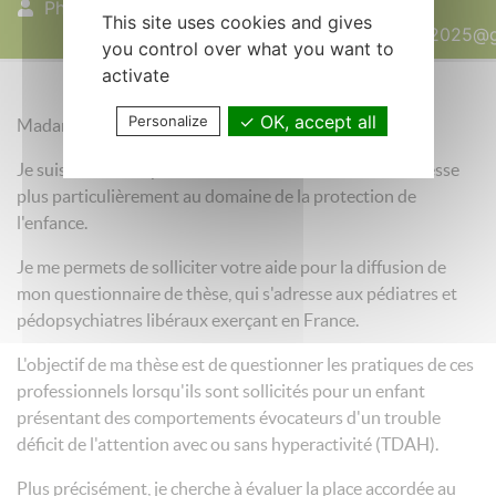
Philippe Lou
05 novembre
This site uses cookies and gives
2025
these.tdah.2025@
you control over what you want to
activate
OK, accept all
Personalize
Madame, Monsieur,
Je suis interne de pédiatrie au CHU de Brest et m'intéresse
plus particulièrement au domaine de la protection de
l'enfance.
Je me permets de solliciter votre aide pour la diffusion de
mon questionnaire de thèse, qui s'adresse aux pédiatres et
pédopsychiatres libéraux exerçant en France.
L'objectif de ma thèse est de questionner les pratiques de ces
professionnels lorsqu'ils sont sollicités pour un enfant
présentant des comportements évocateurs d'un trouble
déficit de l'attention avec ou sans hyperactivité (TDAH).
Plus précisément, je cherche à évaluer la place accordée au