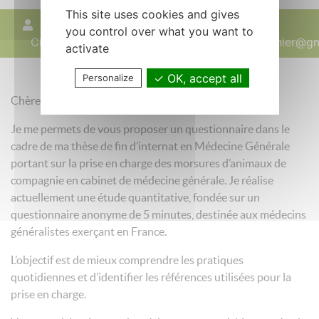
This site uses cookies and gives
KOHLER
21 janvier 2026
you control over what you want to
Clément
clement.kohler@gm
activate
OK, accept all
Personalize
Chère consœur, Cher confrère,
Je me permets de vous proposer un questionnaire dans le
cadre de ma thèse de fin d’internat en Médecine Générale
portant sur la prise en charge des morsures d’animaux de
compagnie en cabinet de médecine générale. Je réalise
actuellement une étude quantitative, fondée sur un
questionnaire anonyme de 5 minutes, destinée aux médecins
généralistes exerçant en France.
L’objectif est de mieux comprendre les pratiques
quotidiennes et d’identifier les références utilisées pour la
prise en charge.