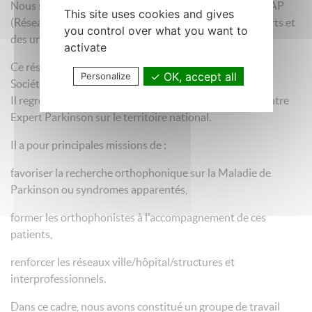
Nous sommes 3 orthophonistes, membres du RésO-MAP
This site uses cookies and gives
(Réseau national des Orthophonistes des centres experts et
you control over what you want to
des unités Mouvements Anormaux - Parkinson).
activate
Ce réseau a été créé fin 2023 sous l’égide de la SOFMA,
OK, accept all
Personalize
Société Francophone des Mouvements Anormaux.
Il regroupe les orthophonistes exerçant en Unité et Centre
Expert Parkinson sur le territoire national.
Il a pour principales missions de :
favoriser la recherche orthophonique sur la Maladie de
Parkinson ou syndromes apparentés,
former les orthophonistes à l'accompagnement de ces
patients,
renforcer les réseaux ville/hôpital/structures et
interprofessionnels.
Dans ce cadre, nous avons constitué un groupe de travail