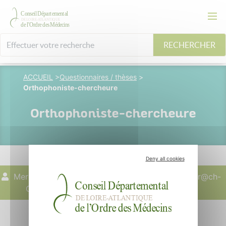
RECHERCHER
ACCUEIL
>
Questionnaires / thèses
>
Orthophoniste-chercheure
Orthophoniste-chercheure
Deny all cookies
Mercier-d'Oléac
04 février 2026
cmercier@ch-
Céline
aix.fr