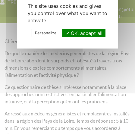
TREVISAN Lucie
04 février 2026
This site uses cookies and gives
lucie.trevisan@etu.
you control over what you want to
nantes.fr
activate
OK, accept all
Personalize
Chèr·e collègue,
De quelle manière les médecins généralistes de la région Pays
de la Loire abordent le surpoids et l’obésité à travers trois
dimensions clés : les comportements alimentaires,
l’alimentation et l’activité physique ?
Ce questionnaire de thèse s’intéresse notamment à la place
des approches non restrictives, en particulier l’alimentation
intuitive, et à la perception qu’en ont les praticiens.
Adressé aux médecins généralistes et remplaçant·es installés
dans la région des Pays de la Loire. Temps de réponse : 5 à 10
min. En vous remerciant du temps que vous accorderez à