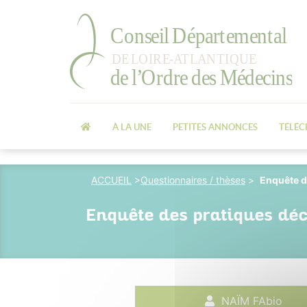
À LA UNE
PETITES ANNONCES
TÉLÉ
ACCUEIL
>
Questionnaires / thèses
>
Enquête de
Enquête des pratiques déc
NAÏM FAbio