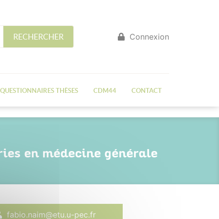
Connexion
RECHERCHER
QUESTIONNAIRES THÈSES
CDM44
CONTACT
uries en médecine générale
fabio.naim@etu.u-pec.fr