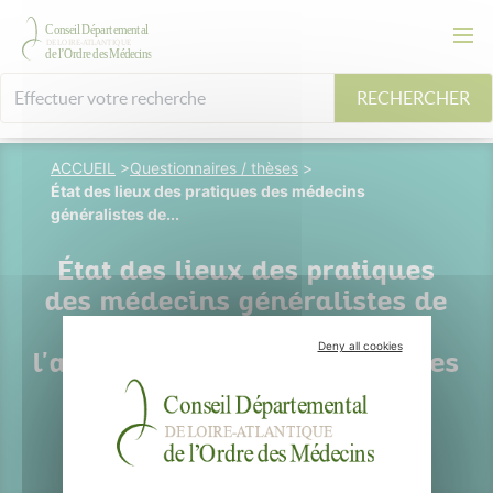
RECHERCHER
ACCUEIL
>
Questionnaires / thèses
>
État des lieux des pratiques des médecins
généralistes de...
État des lieux des pratiques
des médecins généralistes de
Loire-Atlantique quant à
Deny all cookies
l'accompagnement des proches
aidants de patients en
situation palliative.