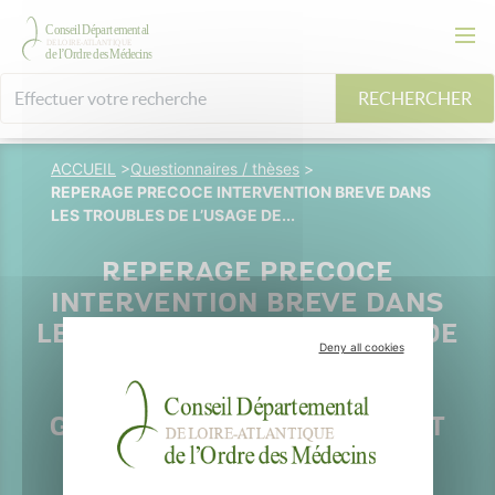
RECHERCHER
ACCUEIL
>
Questionnaires / thèses
>
REPERAGE PRECOCE INTERVENTION BREVE DANS
LES TROUBLES DE L’USAGE DE...
REPERAGE PRECOCE
INTERVENTION BREVE DANS
LES TROUBLES DE L’USAGE DE
Deny all cookies
L’ALCOOL : ETUDE SUR LE
PROFIL DES MEDECINS
GENERALISTES APPLIQUANT
LES RECOMMANDATIONS
ACTUELLES EN LOIRE