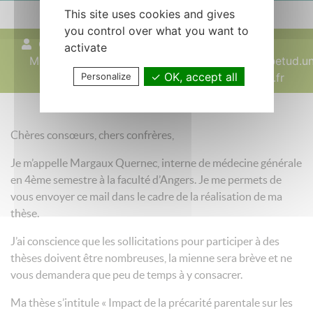
This site uses cookies and gives
you control over what you want to
Quernec
06 juillet 2026
activate
Margaux
mquernec@etud.un
OK, accept all
Personalize
angers.fr
Chères consœurs, chers confrères,
Je m’appelle Margaux Quernec, interne de médecine générale
en 4ème semestre à la faculté d’Angers. Je me permets de
vous envoyer ce mail dans le cadre de la réalisation de ma
thèse.
J’ai conscience que les sollicitations pour participer à des
thèses doivent être nombreuses, la mienne sera brève et ne
vous demandera que peu de temps à y consacrer.
Ma thèse s’intitule « Impact de la précarité parentale sur les