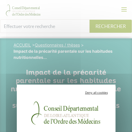
RECHERCHER
ACCUEIL
>
Questionnaires / thèses
>
Impact de la précarité parentale sur les habitudes
nutritionnelles...
Impact de la précarité
parentale sur les habitudes
nutritionnelles des enfants de
Deny all cookies
6 à 11 ans en situation de
surpoids ou d’obésité vivants
en Pays de la Loire