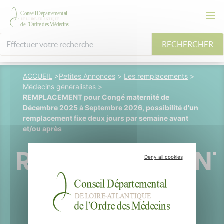
RECHERCHER
ACCUEIL
>
Petites Annonces
>
Les remplacements
>
Médecins généralistes
>
REMPLACEMENT pour Congé maternité de
Décembre 2025 à Septembre 2026, possibilité d'un
remplacement fixe deux jours par semaine avant
et/ou après
REMPLACEMEN
Deny all cookies
pour Congé
maternité de