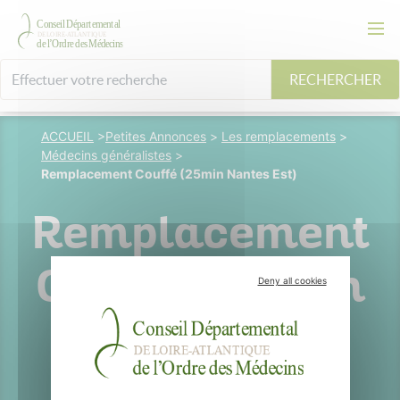
RECHERCHER
ACCUEIL
>
Petites Annonces
>
Les remplacements
>
Médecins généralistes
>
Remplacement Couffé (25min Nantes Est)
Remplacement
Couffé (25min
Deny all cookies
Nantes Est)
COUFFE