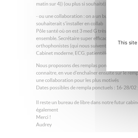
matin sur 4)) (ou plus si souhaité)
- ou une collaboration : on a un bureau de libre p
souhaiterait s'installer en collab
Pôle santé où on est 3 med G très sympas ( O:-) )
ensemble. Secrétaire super efficace sur place. On 
This sit
orthophonistes (qui nous suivent dans le futur pô
Cabinet moderne, ECG, patientèle jeune et symp
Nous proposons des remplas ponctuels au préal
connaitre, en vue d'enchaîner ensuite sur le rempl
une collaboration pour les plus motivés
Dates possibles de rempla ponctuels : 16-28/02
Il reste un bureau de libre dans notre futur cabin
également
Merci !
Audrey