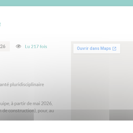
e
026
Lu 217 fois
nté pluridisciplinaire
ipe, à partir de mai 2026,
 de construction), pour, au
i /jeudi/vendredi (+1 samedi