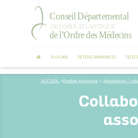
À LA UNE
PETITES ANNONCES
TÉLÉ
ACCUEIL
>
Petites Annonces
>
Association / col
Collabo
asso