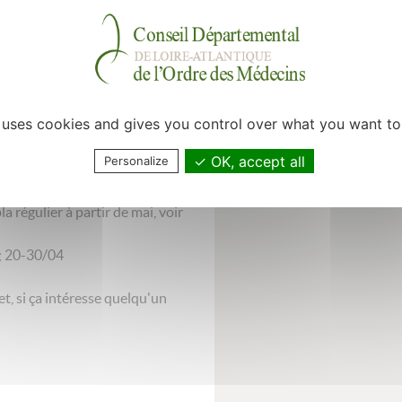
our accueillir qqun qui
, super entente, on bosse
bosse avec les ide,
e uses cookies and gives you control over what you want to
le) et kiné. Logiciel weda.
a.
OK, accept all
Personalize
able pour apprendre à se
a régulier à partir de mai, voir
 ; 20-30/04
et, si ça intéresse quelqu'un