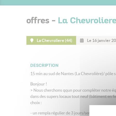
offres -
La Chevrolier
La Chevroliere (44)
Le 16 janvier 2
DESCRIPTION
15 min au sud de Nantes (La Chevrolière)/ pôle sa
Bonjour !
> Nous cherchons qqun pour compléter notre équ
dans des supers locaux tout neuf (bâtiment en fin
choix :
- un rempla régulier de 3 jours/semaine (mercred