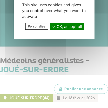
This site uses cookies and gives
JOUÉ-SUR-
you control over what you want to
activate
ERDRE
OK, accept all
Personalize
Médecins généralistes -
JOUÉ-SUR-ERDRE
Publier une annonce
JOUÉ-SUR-ERDRE (44)
Le 16 février 2026