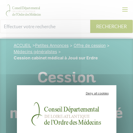
RECHERCHER
ACCUEIL
>
Petites Annonces
>
Offre de cession
>
Médecins généralistes
>
Cession cabinet médical à Joué sur Erdre
Cession
cabinet
Deny all cookies
médical à Joué
sur Erdre