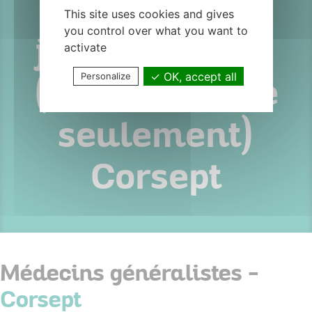
maternité de
This site uses cookies and gives
you control over what you want to
juin à octobre
activate
OK, accept all
Personalize
(ou une partie
seulement)
Corsept
Médecins généralistes -
Corsept