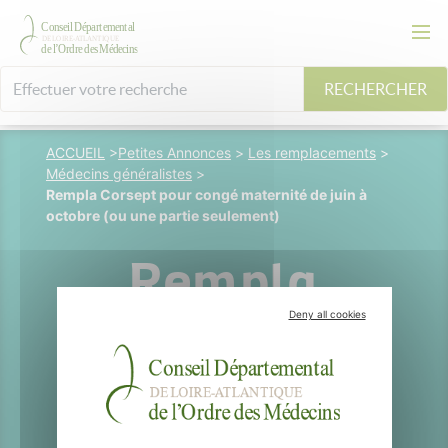
RECHERCHER
ACCUEIL
>
Petites Annonces
>
Les remplacements
>
Médecins généralistes
>
Rempla Corsept pour congé maternité de juin à
octobre (ou une partie seulement)
Rempla
Deny all cookies
Corsept pour
congé