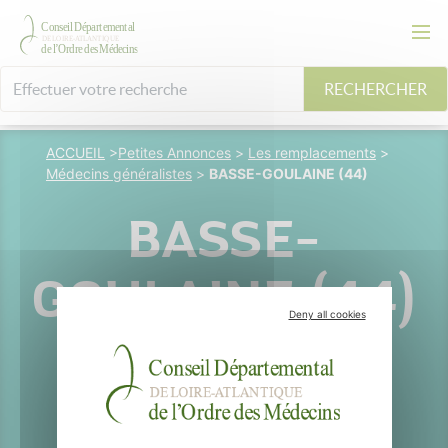
RECHERCHER
ACCUEIL
>
Petites Annonces
>
Les remplacements
>
Médecins généralistes
>
BASSE-GOULAINE (44)
BASSE-
GOULAINE (44)
Deny all cookies
Basse-
Goulaine