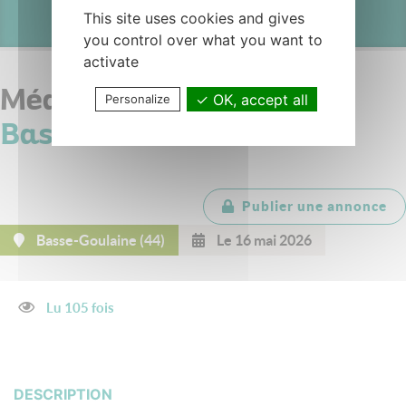
This site uses cookies and gives
you control over what you want to
activate
Médecins généralistes -
OK, accept all
Personalize
Basse-Goulaine
Publier une annonce
Basse-Goulaine (44)
Le 16 mai 2026
Lu 105 fois
DESCRIPTION