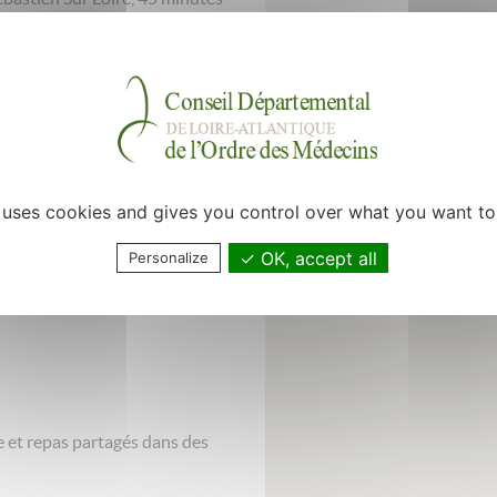
tante médicale, infirmière
binets kinés et infirmières à
stance jusqu’à 19h.
mi-urgent/urgence du jour.
e uses cookies and gives you control over what you want to
roximité.
OK, accept all
Personalize
s par semaine selon vos
e et repas partagés dans des