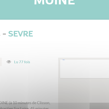
MOINE
s -
SEVRE
Lu 77 fois
NE (à 10 minutes de Clisson,
bastien Sur Loire, 45 minutes