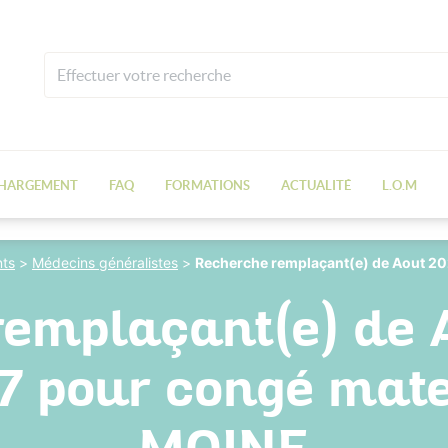
CHARGEMENT
FAQ
FORMATIONS
ACTUALITÉ
L.O.M
ts
>
Médecins généralistes
>
Recherche remplaçant(e) de Aout 20
remplaçant(e) de 
7 pour congé mat