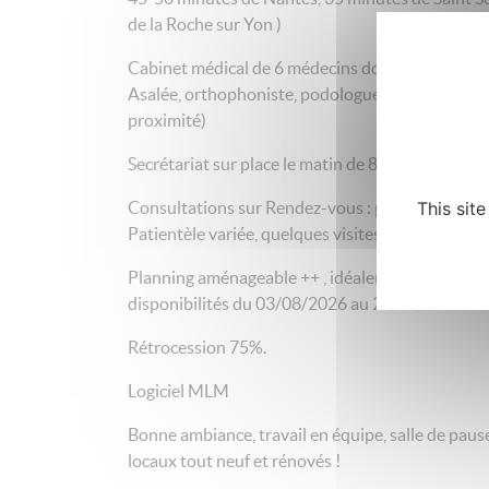
de la Roche sur Yon )
Cabinet médical de 6 médecins dont 5 MSU, assis
Asalée, orthophoniste, podologue, dentistes . (ca
proximité)
Secrétariat sur place le matin de 8h à 12h et à di
Consultations sur Rendez-vous : programmés/se
This sit
Patientèle variée, quelques visites à domicile à p
Planning aménageable ++ , idéalement 3 à 4 jour
disponibilités du 03/08/2026 au 21/02/2027
Rétrocession 75%.
Logiciel MLM
Bonne ambiance, travail en équipe, salle de paus
locaux tout neuf et rénovés !