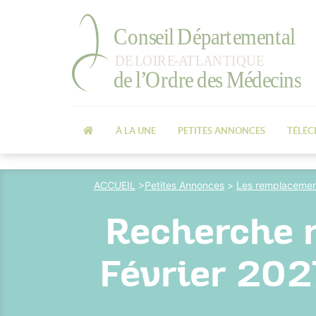
À LA UNE
PETITES ANNONCES
TÉLÉ
ACCUEIL
>
Petites Annonces
>
Les remplacemen
Recherche 
Février 202