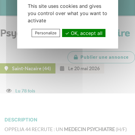
This site uses cookies and gives
you control over what you want to
activate
Psychiatrie -
Saint-Nazaire
OK, accept all
Personalize
Publier une annonce
Saint-Nazaire (44)
Le 20 mai 2026
Lu 78 fois
DESCRIPTION
OPPELIA 44 RECRUTE : UN
MEDECIN PSYCHIATRE
(H/F)