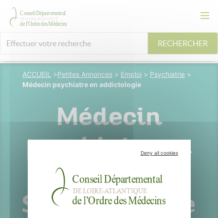
RECHERCHER
ACCUEIL
>
Petites Annonces
>
Emploi
>
Psychiatrie
>
Médecin psychiatre en addictologie
Médecin
psychiatre en
Deny all cookies
addictologie
Saint-Nazaire