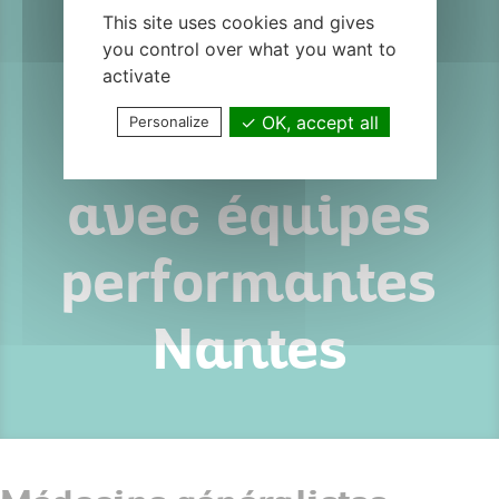
capillaire &
This site uses cookies and gives
you control over what you want to
médecine
activate
OK, accept all
Personalize
esthétique
avec équipes
performantes
Nantes