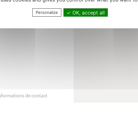
riat sur place, agenda Maiia,
OK, accept all
Personalize
guliers.
nformations de contact