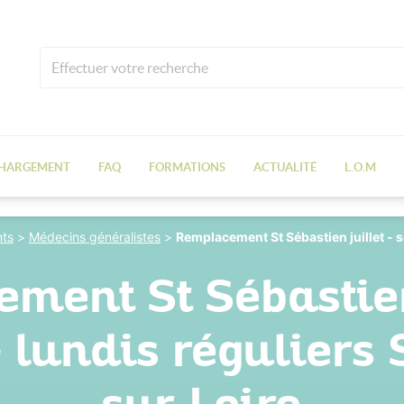
CHARGEMENT
FAQ
FORMATIONS
ACTUALITÉ
L.O.M
ts
>
Médecins généralistes
>
Remplacement St Sébastien juillet - 
ment St Sébastien 
 lundis réguliers 