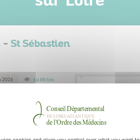
sur Loire
s -
St Sébastien
n 2026
Lu 88 fois
u 13 au 31 juillet et du 16 au
ulier pour tous les lundis à
e uses cookies and gives you control over what you want to