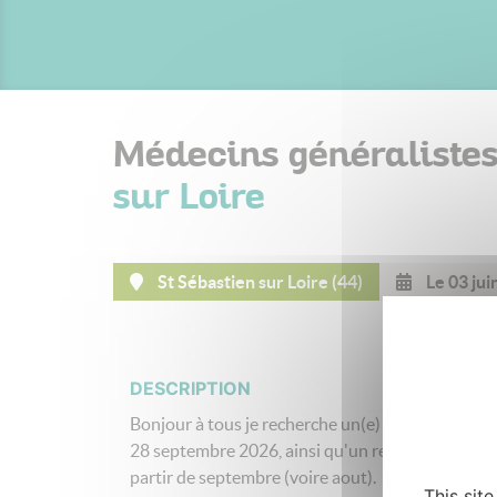
Médecins généraliste
sur Loire
St Sébastien sur Loire (44)
Le 03 jui
DESCRIPTION
Bonjour à tous je recherche un(e) remplaçant(e) d
28 septembre 2026, ainsi qu'un remplacement rég
partir de septembre (voire aout).
This sit