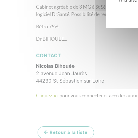
Cabinet agréable de 3 MG à St Sébastien, secréta
logiciel DrSanté. Possibilité de remplacements ré
Rétro 75%
Dr BIHOUEE...
CONTACT
Nicolas Bihouée
2 avenue Jean Jaurès
44230 St Sébastien sur Loire
Cliquez-ici
pour vous connecter et accéder aux i
Retour à la liste