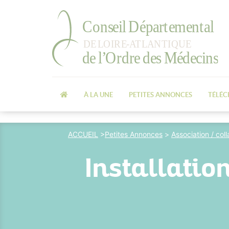
À LA UNE
PETITES ANNONCES
TÉLÉ
ACCUEIL
>
Petites Annonces
>
Association / col
Installatio