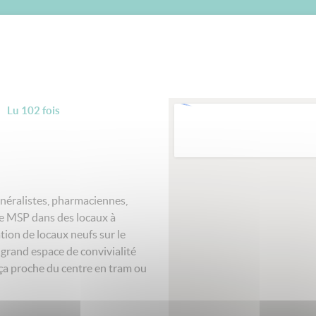
Lu 102 fois
éralistes, pharmaciennes,
de MSP dans des locaux à
tion de locaux neufs sur le
rand espace de convivialité
t ça proche du centre en tram ou