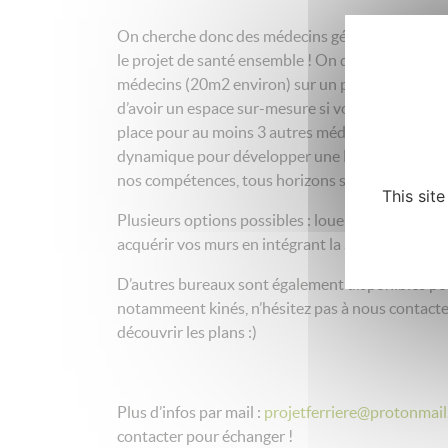
On cherche donc des médecins généralistes pour
le projet de santé ensemble ! On dessine les pla
médecins (20m2 environ) sur un plateau neuf, c’e
d’avoir un espace sur-mesure si vous nous rejoign
place pour au moins 3 autres médecins). On souh
dynamique pour développer une MSP agréable à vi
nos compétences, tous horizons sont les bienven
This sit
Plusieurs options possibles : louer les locaux da
acquérir vos murs en intégrant la SCI. Tout se dis
D’autres bureaux sont également disponibles p
notammeent kinés, n’hésitez pas à nous contacter
découvrir les plans :)
Plus d’infos par mail :
projetferriere@protonmail
contacter pour échanger !