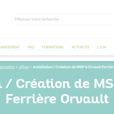
CHARGEMENT
FAQ
FORMATIONS
ACTUALITÉ
L.O.M
laboration
>
offres
>
Installation / Création de MSP à Orvault Ferrièr
n / Création de M
Ferrière Orvault