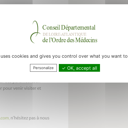
 nous rejoindre et développer
ns pour avoir des bureaux de
st en cours donc possibilité
ez dès maintenant (il y a de la
aite créer une équipe
vre et s’entraider, partager
us.
e uses cookies and gives you control over what you want to
ns un premier temps, ou bien
OK, accept all
Personalize
cute selon vos envies !
our des paramédicaux
 pour venir visiter et
.com,
n'hésitez pas à nous