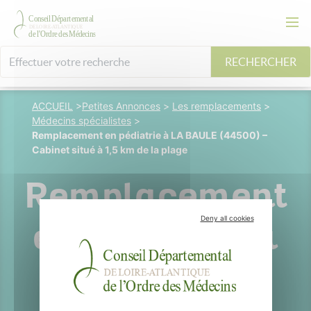
RECHERCHER
ACCUEIL
>
Petites Annonces
>
Les remplacements
>
Médecins spécialistes
>
Remplacement en pédiatrie à LA BAULE (44500) –
Cabinet situé à 1,5 km de la plage
Remplacement
Deny all cookies
en pédiatrie à
LA BAULE