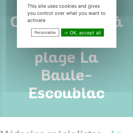
(44500) –
This site uses cookies and gives
you control over what you want to
Cabinet situé à
activate
OK, accept all
Personalize
1,5 km de la
plage La
Baule-
Escoublac