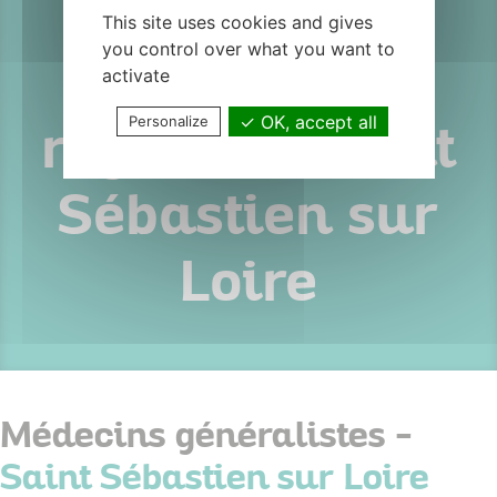
septembre +
This site uses cookies and gives
you control over what you want to
lundis
activate
OK, accept all
Personalize
réguliers Saint
Sébastien sur
Loire
Médecins généralistes -
Saint Sébastien sur Loire