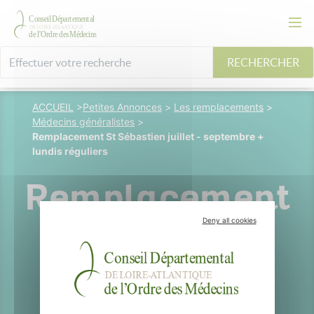
RECHERCHER
ACCUEIL
>
Petites Annonces
>
Les remplacements
>
Médecins généralistes
>
Remplacement St Sébastien juillet - septembre +
lundis réguliers
Remplacement
Deny all cookies
St Sébastien
juillet -