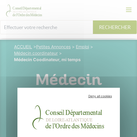
RECHERCHER
ACCUEIL
>
Petites Annonces
>
Emploi
>
Médecin coordinateur
>
Médecin Coodinateur, mi temps
Médecin
Coodinateur,
Deny all cookies
mi temps
NANTES