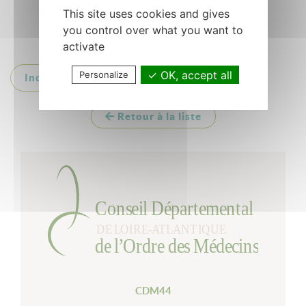
This site uses cookies and gives
you control over what you want to
activate
OK, accept all
Personalize
Indicateurs, Zonages
Retour à la liste
CDM44