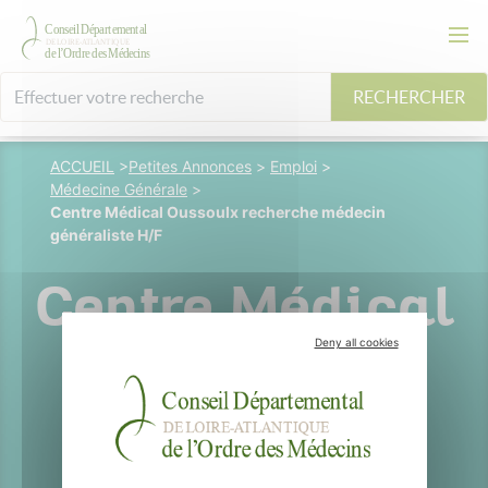
RECHERCHER
ACCUEIL
>
Petites Annonces
>
Emploi
>
Médecine Générale
>
Centre Médical Oussoulx recherche médecin
généraliste H/F
Centre Médical
Deny all cookies
Oussoulx
recherche