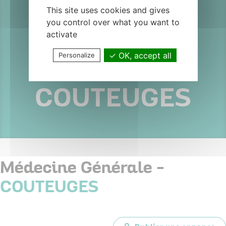
médecin
This site uses cookies and gives
you control over what you want to
généraliste
activate
OK, accept all
Personalize
H/F
COUTEUGES
Médecine Générale -
COUTEUGES