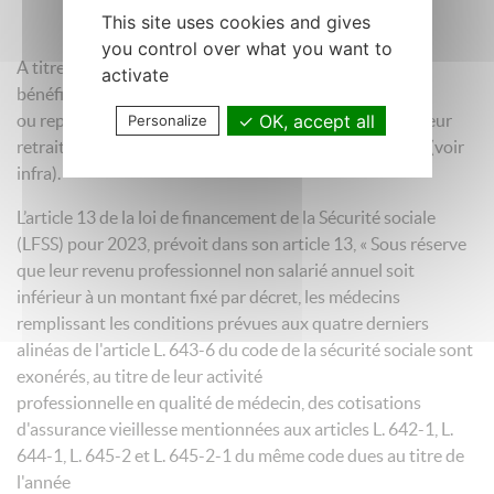
This site uses cookies and gives
you control over what you want to
A titre liminaire les dispositions décrites ci-dessous
activate
bénéficient aux médecins qui poursuivent
OK, accept all
ou reprennent une activité libérale après avoir liquidé leur
Personalize
retraite et répondant aux conditions du cumul intégral (voir
infra).
L’article 13 de la loi de financement de la Sécurité sociale
(LFSS) pour 2023, prévoit dans son article 13, « Sous réserve
que leur revenu professionnel non salarié annuel soit
inférieur à un montant fixé par décret, les médecins
remplissant les conditions prévues aux quatre derniers
alinéas de l'article L. 643-6 du code de la sécurité sociale sont
exonérés, au titre de leur activité
professionnelle en qualité de médecin, des cotisations
d'assurance vieillesse mentionnées aux articles L. 642-1, L.
644-1, L. 645-2 et L. 645-2-1 du même code dues au titre de
l'année