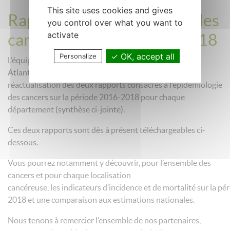
This site uses cookies and gives
Rapports d'épidémiologie des
you control over what you want to
activate
cancers - période 2016-2018
OK, accept all
Personalize
L’équipe du registre des cancers de Loire-
Atlantique/Vendée vous propose de découvrir la
réactualisation des deux rapports consacrés à l’épidémiologie
des cancers sur la période 2016-2018 pour chaque
département (synthèse ci-jointe).
Ces deux rapports sont dès à présent téléchargeables ci-
dessous.
Vous pourrez notamment y découvrir, pour l’ensemble des
cancers et pour chaque localisation
cancéreuse, les indicateurs d’incidence et de mortalité sur la pé
2018 et une comparaison aux estimations nationales.
Nous tenons à remercier l’ensemble de nos partenaires,