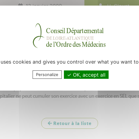
13 janvier 2009
J.L Clouet
e et aux difficultés rencontrées par certains médecins lors de la c
e l'exercice en SEL et l'exercice à titre individue
e uses cookies and gives you control over what you want to
anté Publique, " un associé ne peut exercer la profession de médecin
ice avec l'exercice à titre individuel ou au sein d'une société civi
OK, accept all
Personalize
ques médicales nécessitant un regroupement ou un travail en équipe 
1 ou qui justifient des utilisations multiples ".
spitalier ne peut cumuler son exercice avec un exercice en SEL que s
Retour à la liste