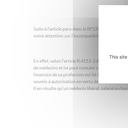
Suite à l'article paru dans le N°120 de notre revu
votre attention sur l'incompatibilité existant entr
This sit
En effet, selon l'article R.4113-3 du Code de la s
de médecins et ne peut cumuler cette forme d'exerc
l'exercice de sa profession est lié à des techni
soumis à autorisation en vertu de l'article L.6122-
Il en résulte qu'un médecin libéral, salarié ou ho