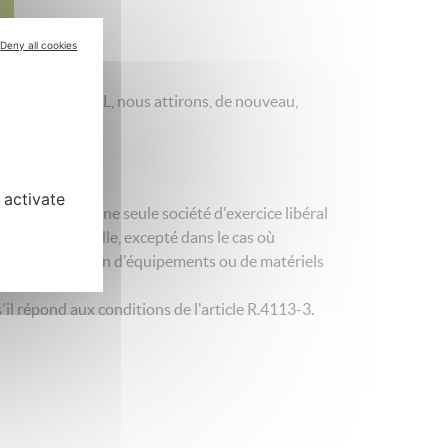
Deny all cookies
onstitution de SEL, nous attirons, de nouveau,
 activate
 qu'au sein d'une seule société d'exercice libéral
le professionnelle, excepté dans le cas où
ou à l'acquisition d'équipements ou de matériels
'il répond aux conditions de l'article R.4113-3.