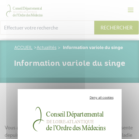
RECHERCHER
ACCUEIL
>
Actualités
>
Information variole du singe
Information variole du singe
Deny all cookies
22 septembre 2022
Vous avez dû entendre parler de La variole du singe présente
depuis fin mai sur le territoire français. Il s'agit d'une maladie