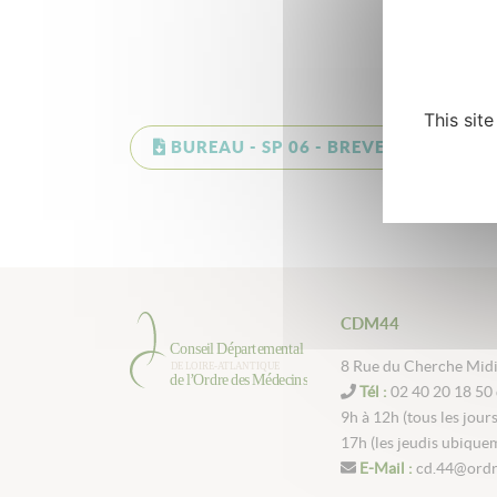
This sit
BUREAU - SP 06 - BREVE n° 40 -
CDM44
8 Rue du Cherche Mid
Tél :
02 40 20 18 50 
9h à 12h (tous les jour
17h (les jeudis ubique
E-Mail :
cd.44@ordr