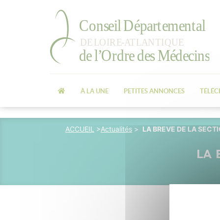
À LA UNE
PETITES ANNONCES
TÉLÉ
ACCUEIL
>
Actualités
>
LA BREVE DE LA SECT
LA 