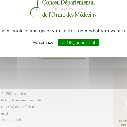
e uses cookies and gives you control over what you want to
OK, accept all
Personalize
Retour à la liste
i 44200 Nantes
du lundi au vendredi de
s ouvrés) et de 14h à
ment)
e.medecin.fr
CONS
PRE