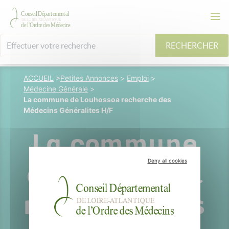
RECHERCHER
ACCUEIL
>
Petites Annonces
>
Emploi
>
Médecine Générale
>
La commune de Louhossoa recherche des
Médecins Généralites H/F
La commune
Deny all cookies
de Louhossoa
recherche des