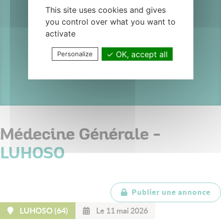
Médecins
This site uses cookies and gives
you control over what you want to
Généralites
activate
OK, accept all
Personalize
H/F LUHOSO
Médecine Générale -
LUHOSO
Publier une annonce
LUHOSO (64)
Le 11 mai 2026